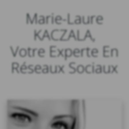
Marie-Laure
KACZALA,
Votre Experte En
Réseaux Sociaux